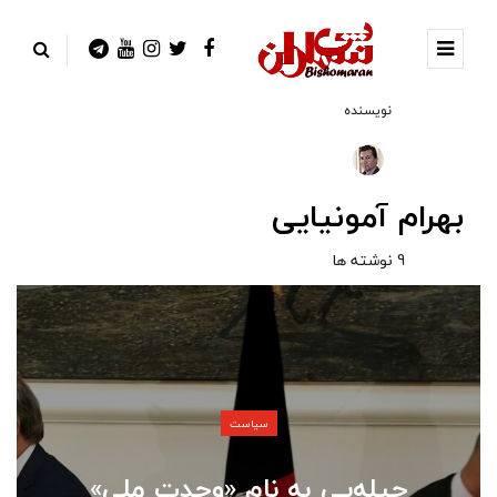
نویسنده
بهرام آمونیایی
9 نوشته ها
سیاست
حیله‌یی به نام «وحدت ملی»