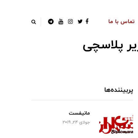
تماس با ما
یر پلاسچی
پربیننده‌ها
مانیفست
جولای 24, 2019