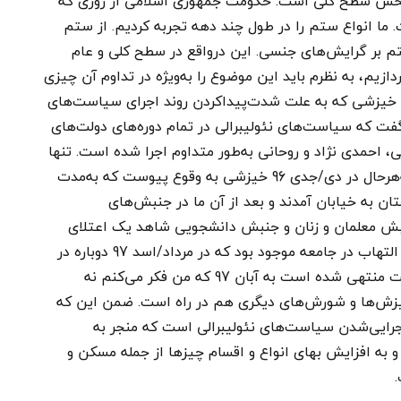
بخش سطح کلی است. حکومت جمهوری اسلامی از روزی که
ا انواع ستم را در طول چند دهه تجربه کردیم. از ستم
م بر گرایش‌های جنسی. این درواقع در سطح کلی و عام
زیم، به‌ نظرم باید این موضوع را به‌ویژه در تداوم آن چیزی
 اتفاق افتاد. یعنی خیزشی که به علت شدت‌پیداکردن روند اجرای سیاست‌های
د گفت که سیاست‌های نئولیبرالی در تمام دوره‌های دولت‌های
 احمدی نژاد و روحانی به‌طور متداوم اجرا شده است. تنها
در دوره‌ی روحانی بسیار شدید و وارد فاز جدید شد. به‌هرحال در دی/جدی 96 خیزشی به وقوع پیوست که به‌مدت
ان به خیابان آمدند و بعد از آن ما در جنبش‌های
نبش معلمان و زنان و جنبش دانشجویی شاهد یک اعتلای
کیفی بودیم متأثر از دی/جدی 96. در ضمن ناآرامی و التهاب در جامعه موجود بود که در مرداد/اسد 97 دوباره در
یک مدت کوتاهی باز شورشی شکل گرفت که در نهایت منتهی شده است به آبان 97 که من فکر می‌کنم نه
زش‌ها و شورش‌های دیگری هم در راه است. ضمن این که
 اجرایی‌شدن سیاست‌های نئولیبرالی است که منجر به
ه افزایش بهای انواع و اقسام چیزها از جمله مسکن و
ت.