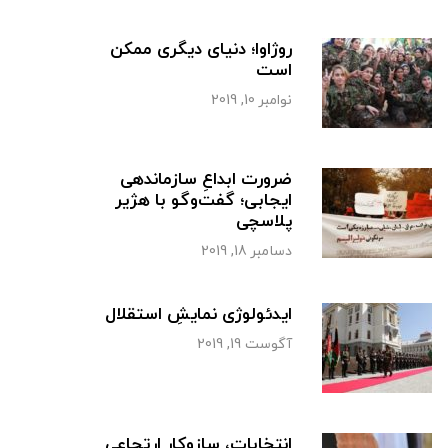
روژاوا؛ دنیای دیگری ممکن
است
نوامبر 10, 2019
ضرورت ابداعِ سازماندهی
ایجابی؛ گفت‌وگو با هژیر
پلاسچی
دسامبر 18, 2019
ایدئولوژی نمایشِ استقلال
آگوست 19, 2019
انتخابات، سازوکار ارتجاعی