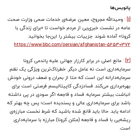
پانویس‌ها
[1]
: وحیدالله مجروح، معین عرضه‌ی خدمات صحی وزارت صحت
عامه در نشست خبری‌یی از مردم خواست تا «برای زندگی با
کرونا» آماده شوند. جزییات بیشتر را این‌جا بخوانید:
https://www.bbc.com/persian/afghanistan-52530372
[2]
: مانع اصلی در برابر کارزار جهانی علیه پاندمی کرونا
سرمایه‌داری است نه عامل دیگر. خطرناک‌ترین ویژگی یک نظم
سرمایه‌دارانه این است که حتا از بحران و ضعف درونی خودش
بهره‌برداری می‌کند. فسادزدگی کاپیتالیسم فرصتی است برای
انباشت بیشتر سرمایه. فساد و فاجعه اگر سودی در پی داشته
باشد برای سرمایه‌داری عالی و پسندیده است؛ پس چه بهتر که
ادامه یابد. حالا باید قانع شده باشید که شرط نخست مبارزه‌ی
ریشه‌یی با فساد و فاجعه (مثلن کرونا) مبارزه با سرمایه‌داری
است.