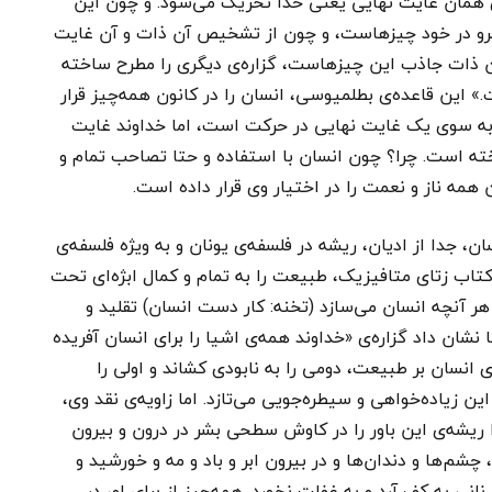
ی همان غایت نهایی یعنی خدا تحریک می‌شود. و چون این
نیرو در خود چیزهاست، و چون از تشخیص آن ذات و آن غایت
آن ذات جاذب این چیزهاست، گزاره‌ی دیگری را مطرح ساخته
» این قاعده‌ی بطلمیوسی، انسان را در کانون همه‌چیز قرار
به سوی یک غایت نهایی در حرکت است، اما خداوند غایت
خته است. چرا؟ چون انسان با استفاده و حتا تصاحب تمام و
ه ناز و نعمت را در اختیار وی قرار داده است.
 جدا از ادیان، ریشه در فلسفه‌ی یونان و به ویژه فلسفه‌ی
تاب زتای متافیزیک، طبیعت را به تمام و کمال ابژه‌ای تحت
ر آنچه انسان می‌سازد (تخنه: کار دست انسان) تقلید و
نشان داد گزاره‌ی «خداوند همه‌ی اشیا را برای انسان آفریده
 انسان بر طبیعت، دومی را به نابودی کشاند و اولی را
 زیاده‌خواهی و سیطره‌جویی می‌تازد. اما زاویه‌ی نقد وی،
 ریشه‌ی این باور را در کاوش سطحی بشر در درون و بیرون
م‌ها و دندان‌ها و در بیرون ابر و باد و مه و خورشید و
انی به کف آرد و به غفلت نخورد. همه‌چیز از برای او، در