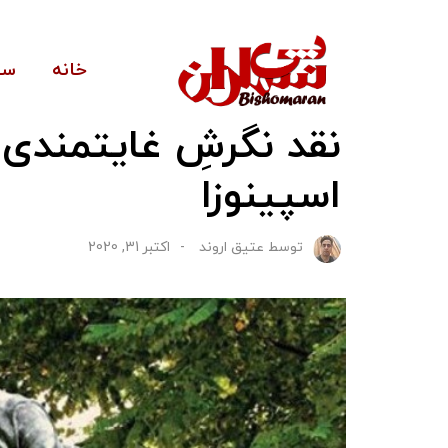
خانه
سی
نقد نگرشِ غایتمندی
اسپینوزا
توسط
عتیق اروند
اکتبر 31, 2020