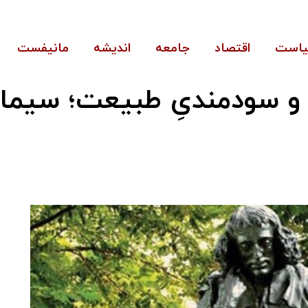
است
اقتصاد
جامعه
اندیشه
مانیفست
 و سودمندیِ طبیعت؛ سیما