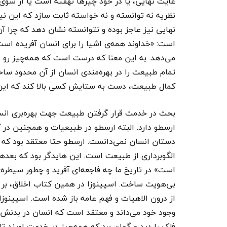
غایت نهایی، یا در خود چیزها نهفته است یا از سو
نظریه نه توانسته و نه خواسته ثابت سازد که این 
نهایی نیز عاجز بوده و نتوانسته نشان دهد که چرا 
است: «خداوند همه‌ی اشیا را برای انسان آفریده است.
می‌دهد. به این معنا که درست است که همه‌چیز رو 
تمام طبیعت را در بهره‌مندی انسان از آن محدود سا
کمال طبیعت، دست به ستایش کسی بالا کند که این هم
بحث در خدمت قرار گرفتن طبیعت جهت بهره‌بری انسان،
ارسطو دارد. البته ارسطو در طبیعیات و همچنین در ک
دستان انسان نمی‌دانست. ارسطو حتا معتقد بود که ه
الگوبرداری از طبیعت است. این هایدگر بود که بعدها 
است» در تاریخ ما چه فاجعه‌ای آفرید و چطور سیطره‌ی
بی‌هویت ساخت. اسپینوزا در همین کتاب اخلاق، بر این
از درون الاهیات و فهم عامه باز شده است. اسپینوزا
وجود خود می‌داند و معتقد است که انسان در بدنش، چش
فلک را دید و گمان برد که همه‌چیز در خدمت اویند تا ن