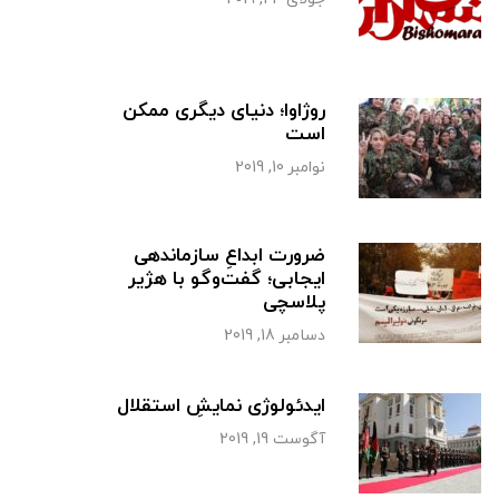
روژاوا؛ دنیای دیگری ممکن
است
نوامبر 10, 2019
ضرورت ابداعِ سازماندهی
ایجابی؛ گفت‌وگو با هژیر
پلاسچی
دسامبر 18, 2019
ایدئولوژی نمایشِ استقلال
آگوست 19, 2019